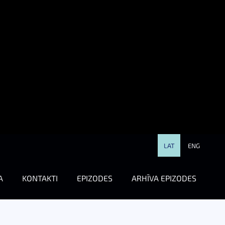
LAT
ENG
A
KONTAKTI
EPIZODES
ARHĪVA EPIZODES